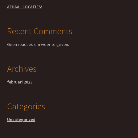
Adoptie
AFHAAL LOCATIES!
Amandel olie
Recent Comments
Omgeving
Geen reacties om weer te geven.
Story
Extra Virgin Olijfolie
Archives
contact
februari 2023
Olijfolie Winkels
Categories
Uncategorized