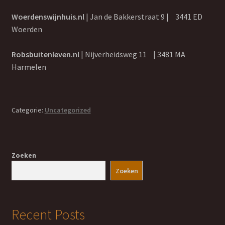
lees-verder – galerie
Woerdenswijnhuis.nl
| Jan de Bakkerstraat 9 | 3441 ED
Woerden
lees-verder – Over
Robsbuitenleven.nl
| Nijverheidsweg 11 | 3481 MA
Olijfolie webshop
Harmelen
Afrekenen
Categorie:
Uncategorized
Mijn account
Privacy Policy
Zoeken
Zoeken
Terugbetaal- en retourneringsbeleid
Winkelwagen
Recent Posts