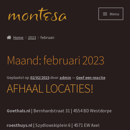
Ga
Ga
Menu
door
naar
naar
de
Home
navigatie
inhoud
Home
2023
februari
lees verder
Maand:
februari 2023
lees-verder – Adoptie
lees-verder – Amandel
Geplaatst op
02/02/2023
door
admin
—
Geef een reactie
AFHAAL LOCATIES!
lees-verder – Omgeving
lees-verder – Story
Goethals.nl
| Bernhardstraat 31 | 4554 BD Westdorpe
lees-verder – Olie
roesthuys.nl
| Szydlowskiplein 6 | 4571 EW Axel